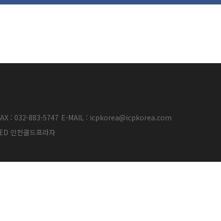
AX : 032-883-5747
E-MAIL : icpkorea@icpkorea.com
ERVED 인천콜드프라자